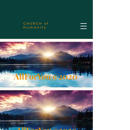
CHURCH of
Humanity
AllForYou@2020