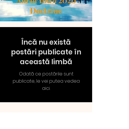
AllForYou@2020
Doctrine
Încă nu există
postări publicate în
această limbă
Odată ce postările sunt
publicate, le vei putea vedea
aici.